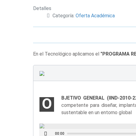
Detalles
Categoría:
Oferta Académica
En el Tecnológico aplicamos el
"PROGRAMA R
BJETIVO GENERAL (IIND-2010-22
O
competente para diseñar, implanta
sustentable en un entorno global
Unidad Académica Felipe Carrillo Puerto
00:00