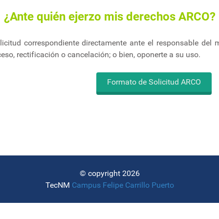
¿Ante quién ejerzo mis derechos ARCO?
licitud correspondiente directamente ante el responsable del 
eso, rectificación o cancelación; o bien, oponerte a su uso.
Formato de Solicitud ARCO
© copyright​ 2026
TecNM
Campus
Felipe Carrillo Puerto